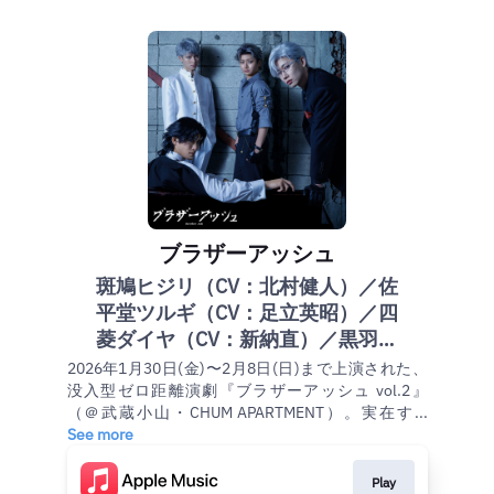
ブラザーアッシュ
斑鳩ヒジリ（CV：北村健人）／佐
平堂ツルギ（CV：足立英昭）／四
菱ダイヤ（CV：新納直）／黒羽ミ
ツバ（CV：Kaito）
2026年1月30日(金)〜2月8日(日)まで上演された、
没入型ゼロ距離演劇『ブラザーアッシュ vol.2』
（＠武蔵小山・CHUM APARTMENT）。実在す...
See more
Play