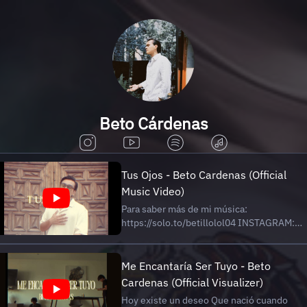
Beto Cárdenas
Tus Ojos - Beto Cardenas (Official
Music Video)
Para saber más de mi música:
https://solo.to/betillolol04 INSTAGRAM:
https://www.instagram.com/betito.mp3
CONTACTO: Contingency Entertainment:
https://www.instagram.com/contingencyen
Me Encantaría Ser Tuyo - Beto
ALCA Music:
Cardenas (Official Visualizer)
https://www.instagram.com/prodbyalca/
Hoy existe un deseo Que nació cuando