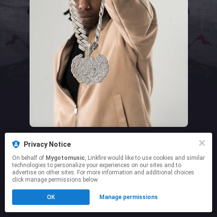
dominicano es una invitación
directa: "¡Ven acá, mi dulce!"
para la hermosa...
This page may contain affiliate links.
Privacy Notice
By using this service, you agree to the use of cookies.
On behalf of
Mygotomusic
, Linkfire would like to use cookies and similar
Click here
to manage your permissions.
technologies to personalize your experiences on our sites and to
advertise on other sites. For more information and additional choices
click manage permissions below.
OK
Manage permissions