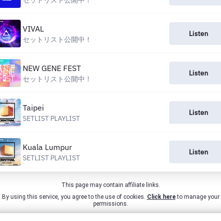
セットリスト公開中！
VIVAL
Listen
セットリスト公開中！
NEW GENE FEST
Listen
セットリスト公開中！
Taipei
Listen
SETLIST PLAYLIST
Kuala Lumpur
Listen
SETLIST PLAYLIST
This page may contain affiliate links.
By using this service, you agree to the use of cookies.
Click here
to manage your
permissions.