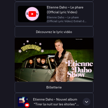
Etienne Daho – Le phare
(Official Lyric Video)
Etienne Daho – Le phare
(Official Lyric Video) Extrait du
nouvel album "Tirer la nuit sur
les étoiles" disponible en
Découvrez le lyric vidéo
précommande 👉
https://etiennedaho.lnk.to/tirerlanuitsurleseto
Suivez Etienne Daho :
Abonnez-vous à sa chaîne
YouTube : https://www...
Billetterie
Etienne Daho - Nouvel album
"Tirer la nuit sur les étoiles"