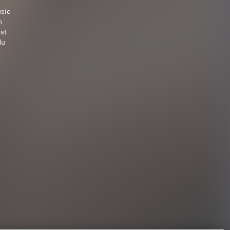
sic
n
st
du