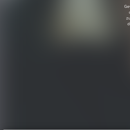
Ge
z
d