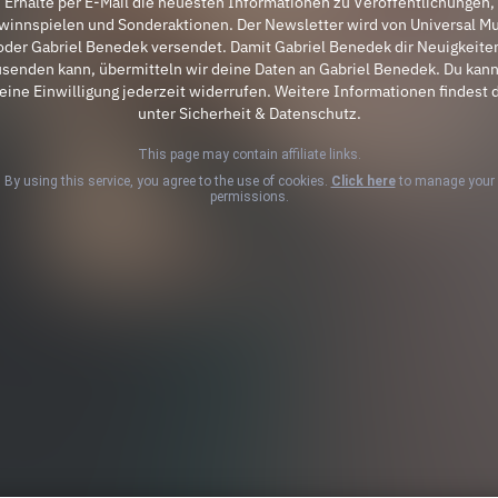
Erhalte per E-Mail die neuesten Informationen zu Veröffentlichungen,
winnspielen und Sonderaktionen. Der Newsletter wird von Universal Mu
oder Gabriel Benedek versendet. Damit Gabriel Benedek dir Neuigkeite
usenden kann, übermitteln wir deine Daten an Gabriel Benedek. Du kann
eine Einwilligung jederzeit widerrufen. Weitere Informationen findest 
unter Sicherheit & Datenschutz.
This page may contain affiliate links.
By using this service, you agree to the use of cookies.
Click here
to manage your
permissions.