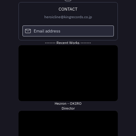
CONTACT
heroicline@kingrecords.co.jp
------- Recent Works -------
Hezron - OKIRO
Director