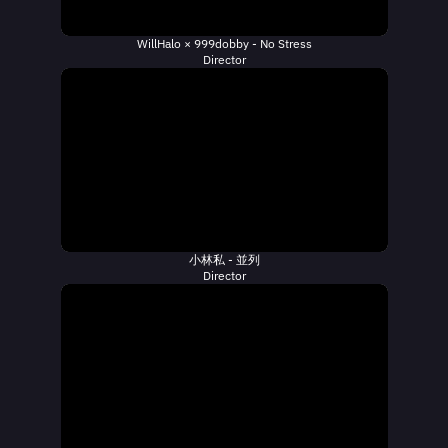
WillHalo × 999dobby - No Stress
Director
小林私 - 並列
Director