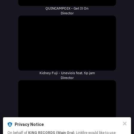
QUINCAMPOIX - Get It On
Director
Kidney Fuji - Uneviois feat. tip jam
Director
Privacy Notice
On behalf of
KING RECORDS (Main Org)
, Linkfire would like to use