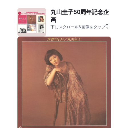
丸山圭子50周年記念企
画
下にスクロール&画像をタップ👇