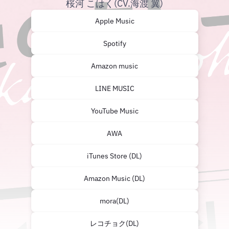
桜河 こはく(CV.海渡 翼)
Apple Music
Spotify
Amazon music
LINE MUSIC
YouTube Music
AWA
iTunes Store (DL)
Amazon Music (DL)
mora(DL)
レコチョク(DL)