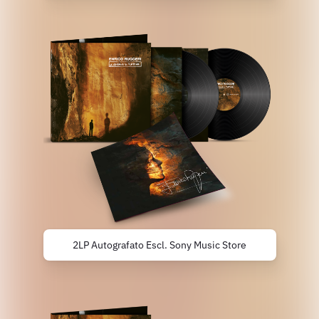
Panzeri MUA: Anna Penazzo
Montaggio e post/produzione:
Memo Media Production
Studio Sì ringraziano: Elio Italo
Panzeri Comune di Airuno Il
Sindaco Gianfranco Lavelli ...
2LP Autografato Escl. Sony Music Store