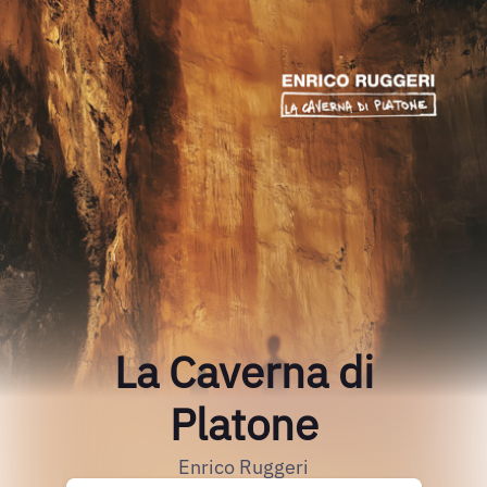
La Caverna di
Platone
Enrico Ruggeri