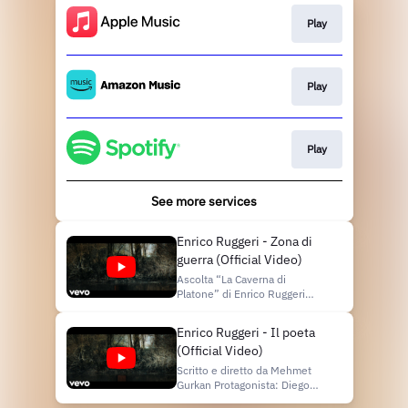
Play
Play
Play
See more services
Enrico Ruggeri - Zona di
guerra (Official Video)
Ascolta “La Caverna di
Platone” di Enrico Ruggeri
https://bio.to/LaCavernadiPlatone.EnricoRugge
Scritto e diretto da Mehmet
Enrico Ruggeri - Il poeta
Gurkan Protagonista: Diego
(Official Video)
Rizzo Backline: Valentina
Panzeri MUA: Anna Penazzo
Scritto e diretto da Mehmet
Montaggio e post/produzione:
Gurkan Protagonista: Diego
Memo Media Produ...
Rizzo Backline: Valentina