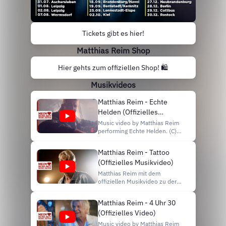
Tickets gibt es hier!
Matthias Reim Shop
Hier gehts zum offiziellen Shop! 🛍️
Musikvideos
Matthias Reim - Echte
Helden (Offizielles
Musikvideo)
Music video by Matthias Reim
performing Echte Helden. (C)
2024 Hansa a division of Sony
Music Entertainment Germany
Matthias Reim - Tattoo
GmbH http://vevo.ly/Lj5Od3
(Offizielles Musikvideo)
Matthias Reim mit dem
offiziellen Musikvideo zu der
neuen Single „Tattoo“. Das
neue Studio-Album „MR20“
Matthias Reim - 4 Uhr 30
kann ab sofort hier vorbestellt
(Offizielles Video)
werden:
https://MatthiasReim.lnk.to/MR20
Music video by Matthias Reim