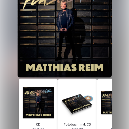
CD
Fotobuch inkl. CD
Vinyl
€18,99
€44,99
€34,99