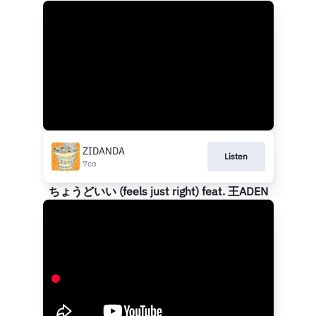
ZIDANDA
Listen
7co
ちょうどいい (feels just right) feat. 王ADEN