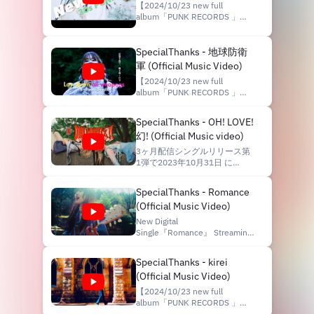
(Official Music Video)
【2024/10/23 new full
album「PUNK RECORDS 」
release!!!!!】 購入はこちら ▶︎
https://bio.to/CivODa 配信はこ
ちら
SpecialThanks - 地球防衛
▶︎https://bio.to/PUNKRECORDS
軍 (Official Music Video)
監督 : 丸山太郎 Styling: 本田雄
【2024/10/23 new full
己
album「PUNK RECORDS 」
▶︎https://www.instagram.com/yuuki_honda_/
release!!!!!】 購入はこちら ▶︎
#SpecialThanks
https://bio.to/CivODa 配信はこ
#PUNKRECORDS #スペサン --
SpecialThanks - OH! LOVE!
ちら
----------------------...
幻! (Official Music video)
▶︎https://bio.to/PUNKRECORDS
New Digital Single『地球防衛
3ヶ月配信シングルリリース第
軍』 Streaming & DL ▶︎
1弾で2023年10月31日 に
https://zula.lnk.to/Hv8UwCZL
ReleaseしたNew Digital Single
監督 : 丸山太郎 衣装 : 陽紀 by
『OH! LOVE! 幻!』のMUSIC
SpecialThanks - Romance
Erika
VIDEOを公開！ Director:
Saito(https://youtu.be/c9...
(Official Music Video)
Masushi
Watanabe(https://www.instagram.com/massu_
New Digital
---------------------------------
Single『Romance』 Streaming
--------- Streaming & DL
& DL ▶︎
▶︎https://zula.lnk.to/esDKJkZL
https://zula.lnk.to/FgnTtoZL ---
SpecialThanks - kirei
--------...
---------------------------------
(Official Music Video)
------ SpecialThanks
『Romance』 作詞作曲：
【2024/10/23 new full
Misaki 編曲：SpecialThanks
album「PUNK RECORDS 」
Director：Masushi Watanabe
release!!!!!】 購入はこちら ▶︎