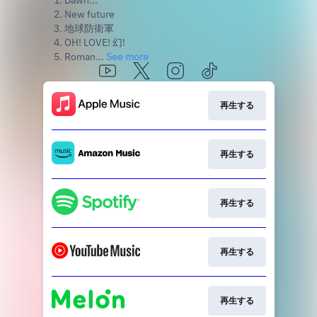
1. Dawn...
2. New future
3. 地球防衛軍
4. OH! LOVE! 幻!
5. Roman...
See more
再生する
再生する
再生する
再生する
再生する