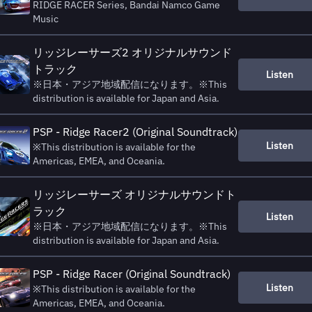
RIDGE RACER Series, Bandai Namco Game
Music
リッジレーサーズ2 オリジナルサウンド
トラック
Listen
※日本・アジア地域配信になります。※This
distribution is available for Japan and Asia.
PSP - Ridge Racer2 (Original Soundtrack)
Listen
※This distribution is available for the
Americas, EMEA, and Oceania.
リッジレーサーズ オリジナルサウンドト
ラック
Listen
※日本・アジア地域配信になります。※This
distribution is available for Japan and Asia.
PSP - Ridge Racer (Original Soundtrack)
Listen
※This distribution is available for the
Americas, EMEA, and Oceania.