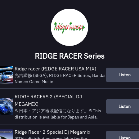
RIDGE RACER Series
Ridge racer (RIDGE RACER USA MIX)
Listen
光吉猛修 (SEGA), RIDGE RACER Series, Bandai
Namco Game Music
RIDGE RACERS 2 (SPECIAL DJ
MEGAMIX)
Listen
※日本・アジア地域配信になります。※This
distribution is available for Japan and Asia.
Ridge Racer 2 Special Dj Megamix
Listen
※This distribution is available for the