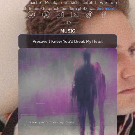
Ich mache Musik, die sich anfühlt wie ein
nächtliches Gespräch, bei dem plötzlic...
See more
MUSIC
Presave I Knew You'd Break My Heart