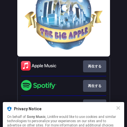
再生する
再生する
再生する
Privacy Notice
On behalf of
Sony Music
, Linkfire would like to use cookies and similar
technologies to personalize your experiences on our sites and to
See more services
advertise on other sites. For more information and additional choices