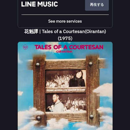
再生する
See more services
花魁譚 | Tales of a Courtesan(Oirantan)
(1975)