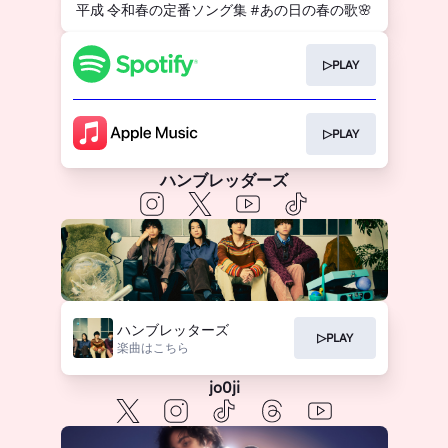
続けてみることにしたよ＞とい
平成 令和春の定番ソング集 #あの日の春の歌🌸
物語を演じるショートムービ
ネクストブレイク3アーティス
う歌...
ー。 音楽と出会うことで揺れ
トと同じく今年活躍が期待され
動く心情や、前に進もうとする
ている気鋭の若手女優 夏目透
瞬間を描いた本作の第二弾は
羽、遠藤さくら（乃木坂
▷PLAY
#jo0ji (ジョージ)の「#不屈に
46）、祷キララが、 異なる境
花」。 遠藤さくら コメント：
遇で日々を生きる3人の女性の
この曲は、jo0jiさん...
物語を演じるショートムービ
ー。 音楽と出会うことで揺れ
▷PLAY
動く心情や、前に進もうとする
瞬間を描いた本作の第三弾は #
離婚伝説 の「#ファーストキ
ハンブレッダーズ
ス」。 祷キララ コメント： こ
の曲を最初に聴いた時、なん
て“まっ...
ハンブレッターズ
▷PLAY
楽曲はこちら
jo0ji