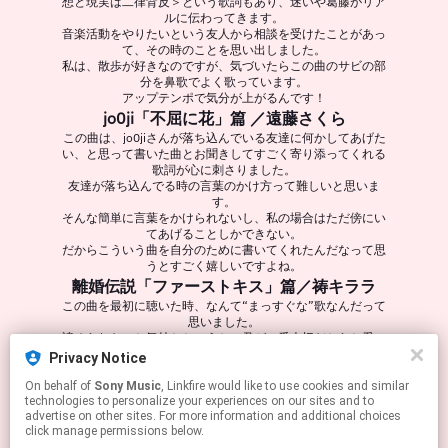
想と現実は二律背反＞という歌詞もあり、迷いや葛藤がリア
ルに伝わってきます。
音楽活動をやりたいという友人から相談を受けたことがあっ
て、その時のことを思い出しました。
私は、散歩が好きなのですが、気づいたらこの曲のサビの部
分を鼻歌でよく歌っています。
アップテンポで気分が上がるんです！
jo0ji「不屈に花」篇 ／遠藤さくら
この曲は、jo0jiさんが落ち込んでいる友達に何かしてあげた
い、と思って書いた曲とお聞きしてすごく寄り添ってくれる
歌詞が心に刺さりました。
友達が落ち込んでる時の言葉のかけ方って難しいと思いま
す。
そんな簡単に言葉をかけられないし、私の場合はただ傍にい
てあげることしかできない。
だからこういう曲を自分のために書いてくれたんだなって思
うとすごく嬉しいですよね。
離婚伝説「ファーストキス」篇／祷キララ
この曲を最初に聴いた時、なんて“まっすぐな”歌なんだって
思いました。
諦められないと気持ちというか、君が一番大切だからと愛に
向かっていく強い気持ちを、こんなにストレートに歌ってる
Privacy Notice
のって、めっちゃかっこいいなと思いました。
離婚伝説さんの『愛が一層メロウ』も好きなんですが、、疾
On behalf of
Sony Music
, Linkfire would like to use cookies and similar
technologies to personalize your experiences on our sites and to
走感があってエネルギーと勢いを感じるこの曲も大好きで
advertise on other sites. For more information and additional choices
す。
click manage permissions below.