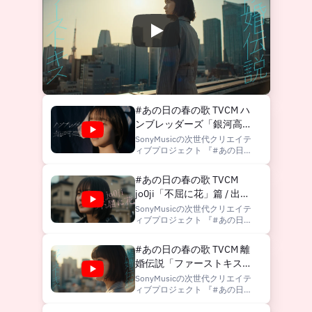
#あの日の春の歌 TVCM ハ
ンブレッダーズ「銀河高速
- From THE FIRST TAKE」
SonyMusicの次世代クリエイテ
ィブプロジェクト 『#あの日の
篇 / 出演：夏目透羽
春の歌』 が始動！ ハンブレッ
ダーズ、jo0ji、離婚伝説という
#あの日の春の歌 TVCM
ネクストブレイク3アーティス
jo0ji「不屈に花」篇 / 出
トと同じく今年活躍が期待され
ている気鋭の若手女優 夏目透
演：遠藤さくら
SonyMusicの次世代クリエイテ
羽、遠藤さくら（乃木坂
ィブプロジェクト 『#あの日の
46）、祷キララが、 異なる境
春の歌』 が始動！ ハンブレッ
遇で日々を生きる3人の女性の
ダーズ、jo0ji、離婚伝説という
#あの日の春の歌 TVCM 離
物語を演じるショートムービ
ネクストブレイク3アーティス
ー。 音楽と出会うことで揺れ
婚伝説「ファーストキス」
トと同じく今年活躍が期待され
動く心情や、前に進もうとする
ている気鋭の若手女優 夏目透
篇 / 出演：祷キララ
SonyMusicの次世代クリエイテ
瞬間を描いた本作の第一弾は #
羽、遠藤さくら（乃木坂
ィブプロジェクト 『#あの日の
ハンブレッダーズ の「#銀河高
46）、祷キララが、 異なる境
春の歌』 が始動！ ハンブレッ
速」。 夏目透羽 コメント： ＜
遇で日々を生きる3人の女性の
ダーズ、jo0ji、離婚伝説という