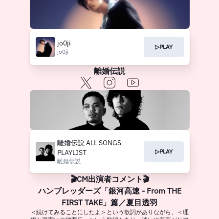
jo0ji
▷PLAY
jo0ji
離婚伝説
離婚伝説 ALL SONGS
▷PLAY
PLAYLIST
離婚伝説
🎬CM出演者コメント🎬
ハンブレッダーズ「銀河高速 - From THE
FIRST TAKE」篇／夏目透羽
＜続けてみることにしたよ＞という歌詞がありながら、＜理