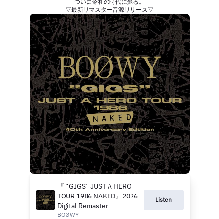
ついに令和の時代に蘇る。
▽最新リマスター音源リリース▽
『 “GIGS” JUST A HERO
TOUR 1986 NAKED』2026
Listen
Digital Remaster
BOØWY