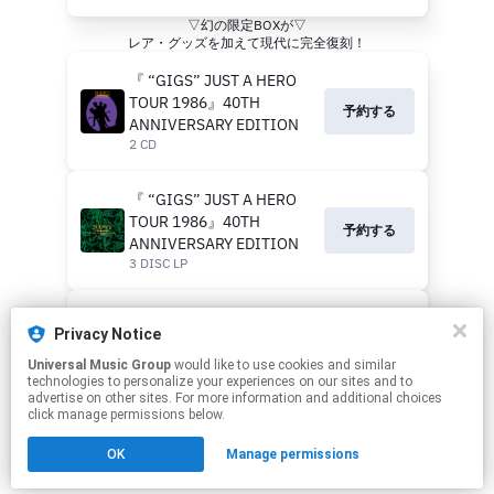
▽幻の限定BOXが▽
レア・グッズを加えて現代に完全復刻！
『 “GIGS” JUST A HERO
TOUR 1986』40TH
予約する
ANNIVERSARY EDITION
2 CD
『 “GIGS” JUST A HERO
TOUR 1986』40TH
予約する
ANNIVERSARY EDITION
3 DISC LP
『 “GIGS” JUST A HERO
Privacy Notice
TOUR 1986』40TH
予約する
ANNIVERSARY EDITION
Universal Music Group
would like to use cookies and similar
technologies to personalize your experiences on our sites and to
COMPLETE BOX
advertise on other sites. For more information and additional choices
click manage permissions below.
This page may contain affiliate links.
OK
Manage permissions
By using this service, you agree to the use of cookies.
Click here
to manage your permissions.