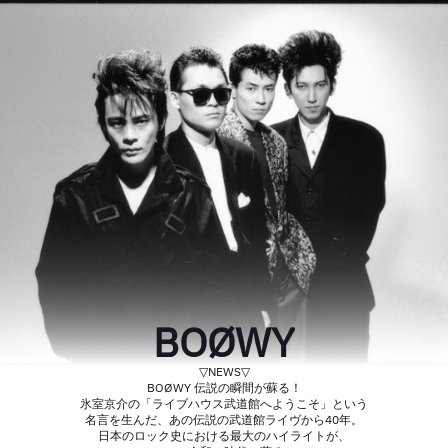
BOØWY
▽NEWS▽
BOØWY 伝説の瞬間が蘇る！
氷室京介の「ライブハウス武道館へようこそ」という
名言を生んだ、あの伝説の武道館ライヴから40年。
日本のロック史における最大のハイライトが、