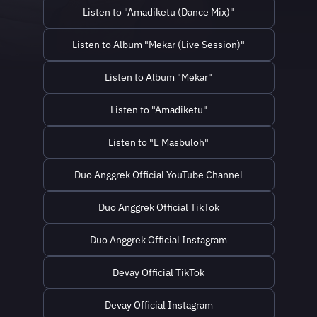
Pribadi TEKOMSEL "Duo
Listen to "Amadiketu (Dance Mix)"
Anggrek_ADAT (Aku Dengar
Aku Tahu)” ketik AATKI kirim
ke 1212. Duo dangdut mod...
Listen to Album "Mekar (Live Session)"
Listen to Album "Mekar"
Listen to "Amadiketu"
Listen to "E Masbuloh"
Duo Anggrek Official YouTube Channel
Duo Anggrek Official TikTok
Duo Anggrek Official Instagram
Devay Official TikTok
Devay Official Instagram