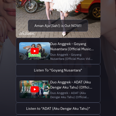
Aman Aja (Sah!) is Out NOW!!
Duo Anggrek - Goyang
Nusantara (Official Music
Video NAGASWARA)
Duo Anggrek - Goyang
Nusantara (Official Music Video
NAGASWARA) Download &
stream:
Listen To "Goyang Nusantara"
https://lnk.to/GoyangNusantara
AKTIFKAN! Nada Sambung
Pribadi "Goyang Nusantara”
Duo Anggrek - ADAT (Aku
ketik GNSEB kirim ke 1212.
Dengar Aku Tahu) (Official
Menyambut Hari Ulang Tahun
ke-80 Kemerdekaan Republik
Music Video
Duo Anggrek - ADAT (Aku
Indon...
Dengar Aku Tahu) (Official
NAGASWARA)
Music Video NAGASWARA)
Download & Stream:
Listen to "ADAT (Aku Dengar Aku Tahu)"
https://lnk.to/AkuDengarAkuTahu
AKTIFKAN!!! Nada Sambung