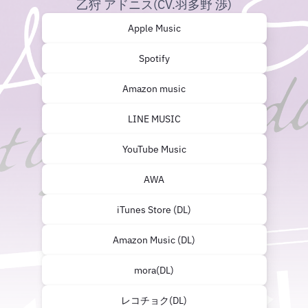
乙狩 アドニス(CV.羽多野 渉)
Apple Music
Spotify
Amazon music
LINE MUSIC
YouTube Music
AWA
iTunes Store (DL)
Amazon Music (DL)
mora(DL)
レコチョク(DL)