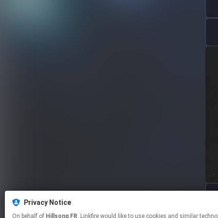
Privacy Notice
On behalf of
Hillsong FR
, Linkfire would like to use cookies and similar technologies to personalize your experiences on our sites and to advertise on other sites. For more information and additional choices click manage permissions