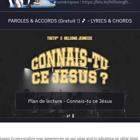
numériques : https://bio.to/hillsongfr
Abonnez-vous à notre chaîne YouTube :
https://www.youtube.com/c/YouthFR?
PAROLES & ACCORDS (Gratuit !) 🎵 - LYRICS & CHORDS
sub... Suivez-nous sur Instagram :
https://www.instagram.com/hillsongfr/
COUPLET J’ai Jésus dans m...
Plan de lecture - Connais-tu ce Jésus
CONTACTE-NOUS @✍
Manager: Noelia Nieto Gonzalez