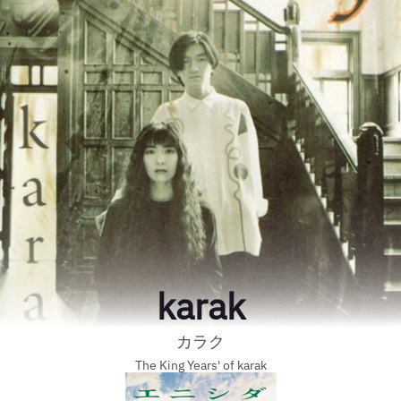
karak
カラク
The King Years' of karak