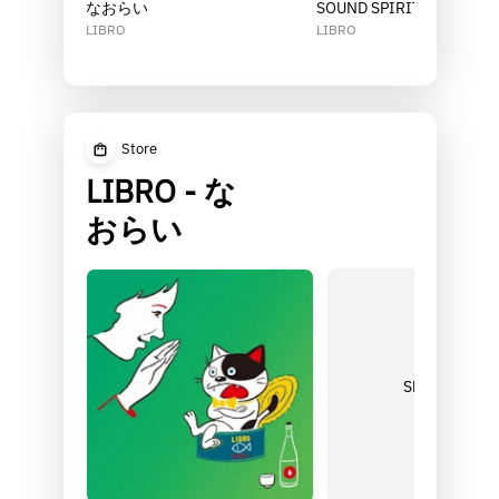
なおらい
SOUND SPIRIT
LIBRO
LIBRO
Store
LIBRO - な
おらい
Shop more