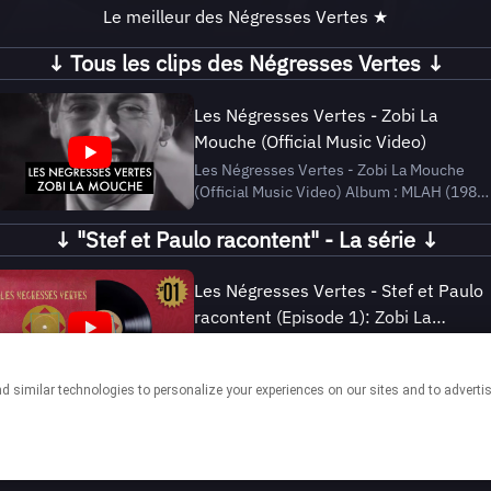
Le meilleur des Négresses Vertes ★
↓ Tous les clips des Négresses Vertes ↓
Les Négresses Vertes - Zobi La
Mouche (Official Music Video)
Les Négresses Vertes - Zobi La Mouche
(Official Music Video) Album : MLAH (1988)
Subscribe to Les Négresses Vertes official
↓ "Stef et Paulo racontent" - La série ↓
channel :
https://negressesvertes.lnk.to/ytsub Listen
to Les Négresses Vertes Essentials playlist
Les Négresses Vertes - Stef et Paulo
: https://lesnegressesvertes....
racontent (Episode 1): Zobi La
Mouche
Stef et Paulo présentent les clips des
Négresses Vertes. Premier épisode : Zobi
La Mouche ! Abonnez-vous à la chaine
officielle des Négresses Vertes :
This page may contain affiliate links.
https://negressesvertes.lnk.to/ytsub
Ecoutez la Playlist Essentielle des
By using this service, you agree to the use of cookies.
Click here
to manage your
permissions.
Négresses Vertes : https:/...