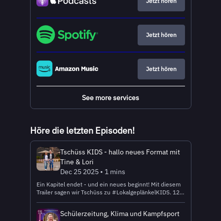
Jetzt hören
Jetzt hören
Jetzt hören
See more services
Höre die letzten Episoden!
Tschüss KIDS - hallo neues Format mit
Tine & Lori
Dec 25 2025 • 1 mins
Ein Kapitel endet - und ein neues beginnt! Mit diesem
Trailer sagen wir Tschüss zu #LokalgeplänkelKIDS. 12
Episoden voller Neugier, Lachen und ehrlicher
Kinderstimmen liegen hinter uns - danke, dass ihr
Schülerzeitung, Klima und Kampfsport
dabei wart!Aber keine Sorge: Es geht weiter! Ab Januar