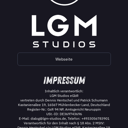
Leidenschaft, von uns für Euch. Alle Infos sind mit
Herzblut und ohne Garantie.
Webseite
Inhaltlich verantwortlich:
LGM Studios eGbR
vertreten durch Dennis Hentschel und Patrick Schumann
Kastanienallee 19, 16567 Mühlenbecker Land, Deutschland
Register-Nr.: GsR 94 NP, Amtsgericht Neuruppin
USt.-ID: DE369743696
E-Mail: dialog@lgm-studios.de, Telefon: +4933056783901
Verantwortlich für den Inhalt nach § 18 Abs. 2 MStV:
Dennis Hentschel c/o LGM Studios eGbR, Kastanienallee 19,