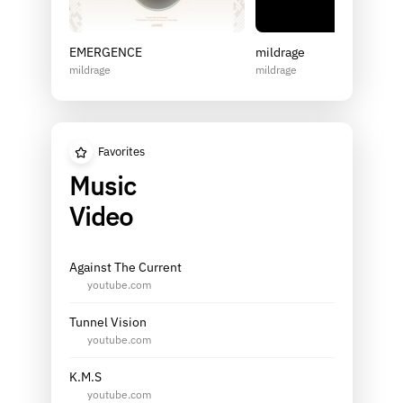
EMERGENCE
mildrage
mildrage
mildrage
Favorites
Music
Video
Against The Current
youtube.com
Tunnel Vision
youtube.com
K.M.S
youtube.com