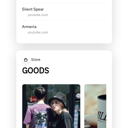
Silent Spear
youtube.com
Armeria
youtube.com
Store
GOODS