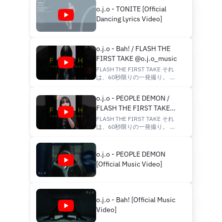
o.j.o - TONITE [Official
Dancing Lyrics Video]
o.j.o - Bah! / FLASH THE
FIRST TAKE @o.j.o_music
FLASH THE FIRST TAKE それ
は、60秒限りの一発撮り。 こ
の一瞬で、 アーティストは、
何を表現するのか。 今、ここ
o.j.o - PEOPLE DEMON /
にしかない60秒を。 FLASH
FLASH THE FIRST TAKE
THE FIRST TAKE One shot. 60
seconds. The artists have one
@o.j.o_music
FLASH THE FIRST TAKE それ
minute to flash their raw talent.
は、60秒限りの一発撮り。 こ
The next 60 seconds will be
の一瞬で、 アーティストは、
unforgettable. #FLASH
何を表現するのか。 今、ここ
#THEFIRSTTAKE #FLAS...
にしかない60秒を。 FLASH
o.j.o - PEOPLE DEMON
THE FIRST TAKE One shot. 60
[Official Music Video]
seconds. The artists have one
minute to flash their raw talent.
The next 60 seconds will be
unforgettable. #FLASH
#THEFIRSTTAKE #FLAS...
o.j.o - Bah! [Official Music
Video]