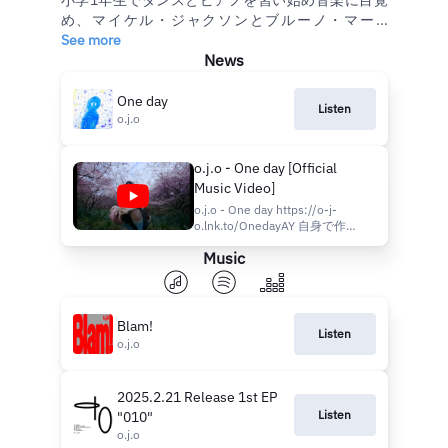
小学1年生でダンスとピアノを習い始め音楽に目覚
め、マイケル・ジャクソンとブルーノ・マー...
See more
News
One day
Listen
o.j.o
o.j.o - One day [Official
Music Video]
o.j.o - One day https://o-j-
o.lnk.to/OnedayAY 自身で作詞
作曲編曲、振付を担当する15
Music
歳o.j.o(オジョ)の新曲「One
day」。 “あの日”の瞬間を切り
取り、たったひとり揺れ動く内
面世界を綴った楽曲。
[Biography]
Blam!
Listen
https://bio.to/o.j.oAY Words &
o.j.o
Music & Arrangement : o.j.o
Cast : Aoto Wakasa / Asumi
Saeki / Ayaka Isshiki / Hisa
2025.2.21 Release 1st EP
Listen
"010"
o.j.o