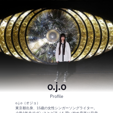
o.j.o
Profile
o.j.o（オジョ）
東京都出身、15歳の女性シンガーソングライター。