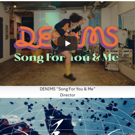
DENIMS “Song For You & Me”
Director