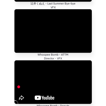
辻井くぬえ - Last Summer Bye-bye
VFX
Whoopee Bomb - ATTM
Director・VFX
Whoopee Bomb - Donuts