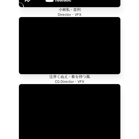
小林私 - 並列
Director・VFX
辻井くぬえ - 春を待つ風
CG Director・VFX