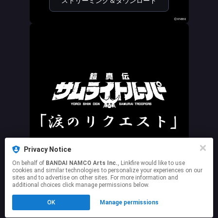
ストリーミング＆ダウンロード
Privacy Notice
ストリーミング＆ダウンロード
On behalf of
BANDAI NAMCO Arts Inc.
, Linkfire would like to use
cookies and similar technologies to personalize your experiences on our
sites and to advertise on other sites. For more information and
additional choices click manage permissions below.
This page may contain affiliate links.
OK
Manage permissions
By using this service, you agree to the use of cookies.
Click here
to manage your permissions.