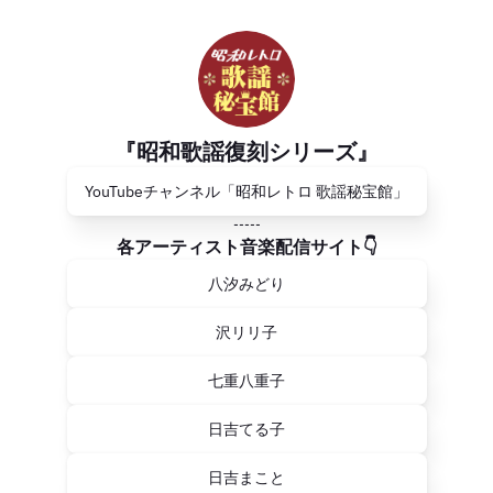
『昭和歌謡復刻シリーズ』
YouTubeチャンネル「昭和レトロ 歌謡秘宝館」
-----
各アーティスト音楽配信サイト👇
八汐みどり
沢リリ子
七重八重子
日吉てる子
日吉まこと