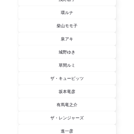
環ルナ
柴山モモ子
泉アキ
城野ゆき
草間ルミ
ザ・キューピッツ
坂本竜彦
有馬竜之介
ザ・レンジャーズ
進一彦