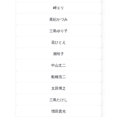
岬エリ
亜紀かづみ
三島ゆり子
花ひとえ
潮玲子
中山丈二
船橋浩二
太田博之
三島たけし
増田貴光