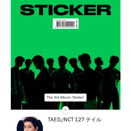
The 3rd Album-'Sticker'
TAEIL/NCT 127 テイル