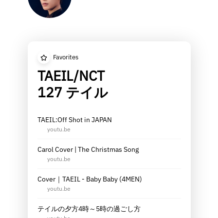
Favorites
TAEIL/NCT
127 テイル
TAEIL:Off Shot in JAPAN
youtu.be
Carol Cover | The Christmas Song
youtu.be
Cover｜TAEIL - Baby Baby (4MEN)
youtu.be
テイルの夕方4時～5時の過ごし方