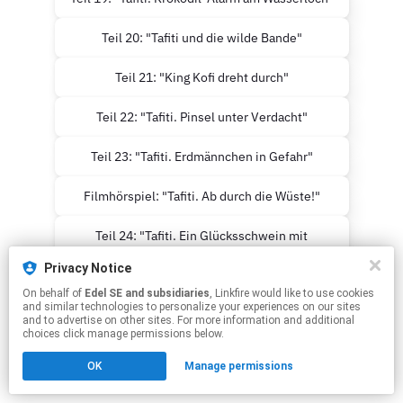
Teil 20: "Tafiti und die wilde Bande"
Teil 21: "King Kofi dreht durch"
Teil 22: "Tafiti. Pinsel unter Verdacht"
Teil 23: "Tafiti. Erdmännchen in Gefahr"
Filmhörspiel: "Tafiti. Ab durch die Wüste!"
Teil 24: "Tafiti. Ein Glücksschwein mit
Pinselohren"
Privacy Notice
On behalf of
Edel SE and subsidiaries
, Linkfire would like to use cookies
This page may contain affiliate links.
and similar technologies to personalize your experiences on our sites
By using this service, you agree to the use of cookies.
and to advertise on other sites. For more information and additional
Click here
to manage your permissions.
choices click manage permissions below.
OK
Manage permissions