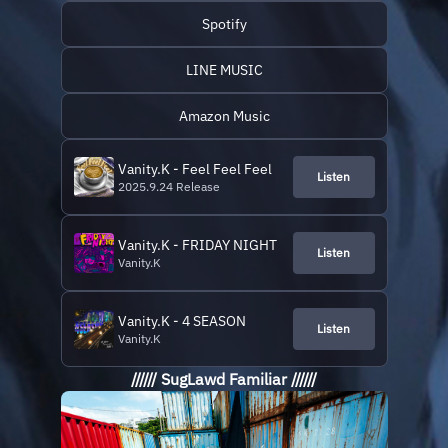
Spotify
LINE MUSIC
Amazon Music
Vanity.K - Feel Feel Feel
Listen
2025.9.24 Release
Vanity.K - FRIDAY NIGHT
Listen
Vanity.K
Vanity.K - 4 SEASON
Listen
Vanity.K
////// SugLawd Familiar //////