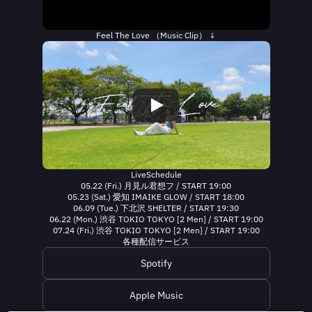
Feel The Love （Music Clip） ↓
LiveSchedule
05.22 (Fri.) 月見ル君想フ / START 19:00
05.23 (Sat.) 愛知 IMAIKE GLOW / START 18:00
06.09 (Tue.) 下北沢 SHELTER / START 19:30
06.22 (Mon.) 渋谷 TOKIO TOKYO [2 Men] / START 19:00
07.24 (Fri.) 渋谷 TOKIO TOKYO [2 Men] / START 19:00
各種配信サービス
Spotify
Apple Music