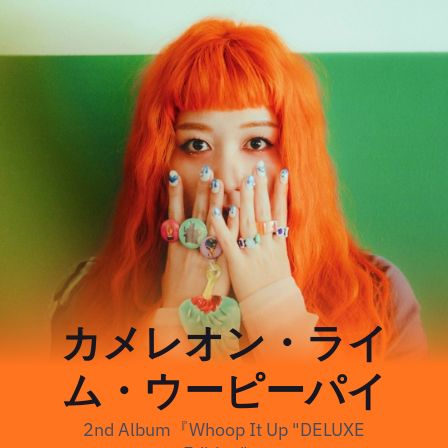
カメレオン・ライ
ム・ウーピーパイ
2nd Album『Whoop It Up "DELUXE