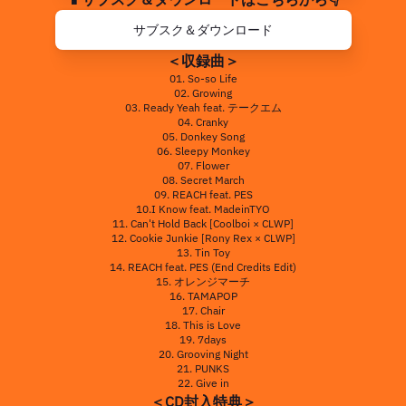
サブスク＆ダウンロード
＜収録曲＞
01. So-so Life
02. Growing
03. Ready Yeah feat. テークエム
04. Cranky
05. Donkey Song
06. Sleepy Monkey
07. Flower
08. Secret March
09. REACH feat. PES
10.I Know feat. MadeinTYO
11. Can't Hold Back [Coolboi × CLWP]
12. Cookie Junkie [Rony Rex × CLWP]
13. Tin Toy
14. REACH feat. PES (End Credits Edit)
15. オレンジマーチ
16. TAMAPOP
17. Chair
18. This is Love
19. 7days
20. Grooving Night
21. PUNKS
22. Give in
＜CD封入特典＞