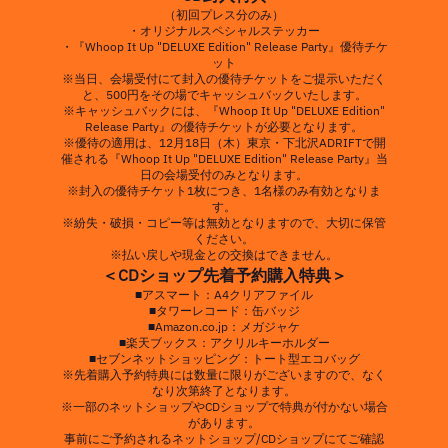
（初回プレス分のみ）
・オリジナルスペシャルステッカー
・『Whoop It Up "DELUXE Edition" Release Party』優待チケ
ット
※当日、会場受付にて封入の優待チケットをご提示いただく
と、500円をその場でキャッシュバックいたします。
※キャッシュバックには、『Whoop It Up "DELUXE Edition"
Release Party』の優待チケットが必要となります。
※優待の適用は、12月18日（木）東京・下北沢ADRIFTで開
催される『Whoop It Up "DELUXE Edition" Release Party』当
日の会場受付のみとなります。
※封入の優待チケット1枚につき、1名様のみ有効となりま
す。
※紛失・破損・コピー等は無効となりますので、大切に保管
ください。
※払い戻しや現金との交換はできません。
＜CDショップ先着予約購入特典＞
■アスマート：A4クリアファイル
■タワーレコード：缶バッジ
■Amazon.co.jp：メガジャケ
■楽天ブックス：アクリルキーホルダー
■セブンネットショッピング：トート型エコバッグ
※先着購入予約特典には数量に限りがございますので、なく
なり次第終了となります。
※一部のネットショップやCDショップで特典が付かない場合
があります。
事前にご予約されるネットショップ/CDショップにてご確認